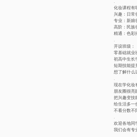
.
化妆课程有
兴趣：日常
专业：新娘
高阶：民族
精通：色彩
.
开设班级：
零基础就业
初高中生长
短期技能提
想了解什么
.
现在学化妆
朋友圈很亮
把兴趣变技
给生活多一
不看分数不
.
欢迎各地同
我们会有专