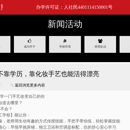
办学许可证：人社民4401114150001号
新闻活动
品
成功学子
学校环境
师资队伍
不靠学历，靠化妆手艺也能活得漂亮
07
返回浏览更多内容
学一门手艺改变自己的你
知道去哪里？
学不会？
汇学校】能让你：
燥，老师用生动有趣的方式传授技能，手把手带你练，轻松掌握技能
省心：早报早挑床铺，独立卫浴和空调是标配，住的舒心安心学习