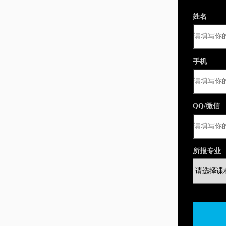
姓名
手机
QQ/微信
所报专业