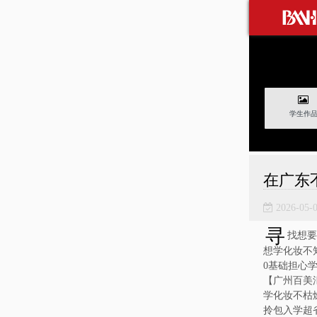
学生作
在广东
2026-05-
寻
找想要
想学化妆不
0基础担心
【广州百美
学化妆不枯
拎包入学超