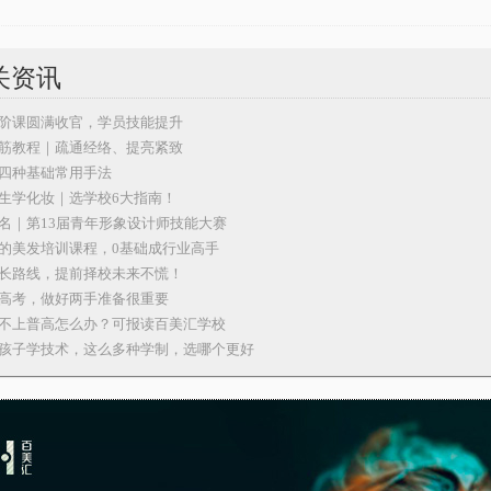
关资讯
阶课圆满收官，学员技能提升
筋教程｜疏通经络、提亮紧致
四种基础常用手法
生学化妆｜选学校6大指南！
名｜第13届青年形象设计师技能大赛
的美发培训课程，0基础成行业高手
长路线，提前择校未来不慌！
高考，做好两手准备很重要
不上普高怎么办？可报读百美汇学校
孩子学技术，这么多种学制，选哪个更好