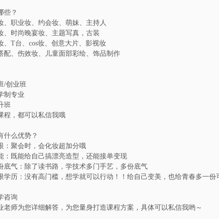
哪些？
妆、职业妆、约会妆、萌妹、主持人
妆、时尚晚宴妆、主题写真，古装
妆、T台、cos妆、创意大片、影视妆
搭配、伤效妆、儿童面部彩绘、饰品制作
班/创业班
学制专业
升班
课程，都可以私信我哦
有什么优势？
眼：聚会时，会化妆超加分哦
能：既能给自己搞漂亮造型，还能接单变现
份底气：除了读书路，学技术多门手艺，多份底气
限学历：没有高门槛，想学就可以行动！！给自己变美，也给青春多一份
学咨询
业老师为您详细解答，为您量身打造课程方案，具体可以私信我哟～