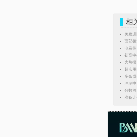
相
美发进
面部拨
电卷棒
初高中
火热报
超实用
多条成
冲刺中
分数够
准备让