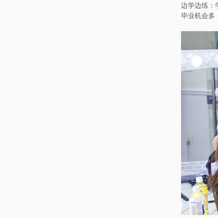
边学边练：
毕业机会多